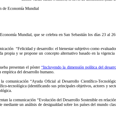
n de Economía Mundial
 Economía Mundial, que se celebra en San Sebastián los días 23 al 26
ción “Felicidad y desarrollo: el bienestar subjetivo como evaluador f
vida propia y se propone un concepto alternativo basado en la vigencia
eba presentan el póster
“Incluyendo la dimensión política del desar
n empírica del desarrollo humano.
 comunicación “Ayuda Oficial al Desarrollo Científico-Tecnológic
ífico-tecnológica (identificando sus principales objetivos, actores y sec
ológica.
entan la comunicación “Evolución del Desarrollo Sostenible en relació
 mediante un análisis de desigualdad sobre los países del mundo clasi